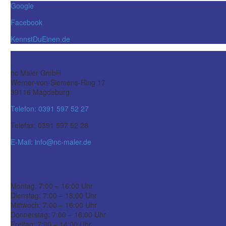
Google
Facebook
KennstDuEinen.de
nc Maler GmbH
Werner-von-Siemens-Ring 17
39116 Magdeburg
Telefon: 0391 597 52 27
Telefax: 0391 597 52 28
E-Mail: info@nc-maler.de
Montag: 7:00 – 16:00 Uhr
Dienstag: 7:00 – 18:00 Uhr
Mittwoch: 7:00 – 16:00 Uhr
Donnerstag: 7:00 – 16:00 Uhr
Freitag: 7:00 – 14:00 Uhr